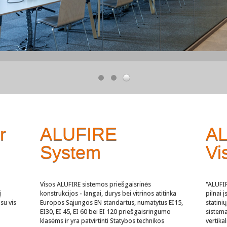
r
ALUFIRE
A
System
Vi
Visos ALUFIRE sistemos priešgaisrinės
"ALUFIR
į
konstrukcijos - langai, durys bei vitrinos atitinka
pilnai į
su vis
Europos Sąjungos EN standartus, numatytus EI15,
statini
EI30, EI 45, EI 60 bei EI 120 priešgaisringumo
sistema
klasėms ir yra patvirtinti Statybos technikos
vertikal