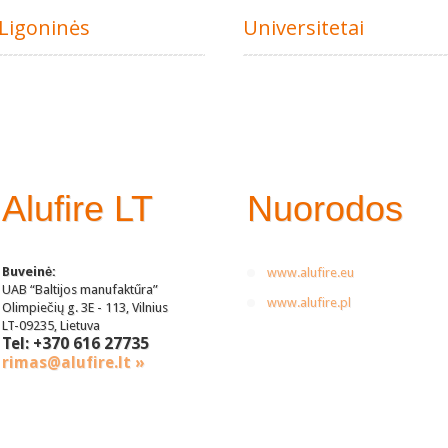
Ligoninės
Universitetai
Alufire LT
Nuorodos
Buveinė:
www.alufire.eu
UAB “Baltijos manufaktűra”
www.alufire.pl
Olimpiečių g. 3E - 113, Vilnius
LT-09235, Lietuva
Tel: +370 616 27735
rimas@alufire.lt »