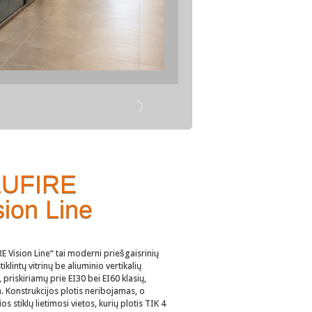
LUFIRE
sion Line
E Vision Line“ tai moderni priešgaisrinių
stiklintų vitrinų be aliuminio vertikalių
ų, priskiriamų prie EI30 bei EI60 klasių,
. Konstrukcijos plotis neribojamas, o
ios stiklų lietimosi vietos, kurių plotis TIK 4